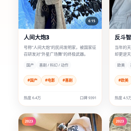
6:15
人间大炮3
反斗智
号称“人间大炮”的民间发明家，被国家征
当年的天
召研发对“外星广场舞”的终极武器。
却更逆天
国产
喜剧 / 科幻 / 动作
欧美
#国产
#电影
#喜剧
#欧美
热度 6.4万
口碑 9391
热度 4.5
2023
2023