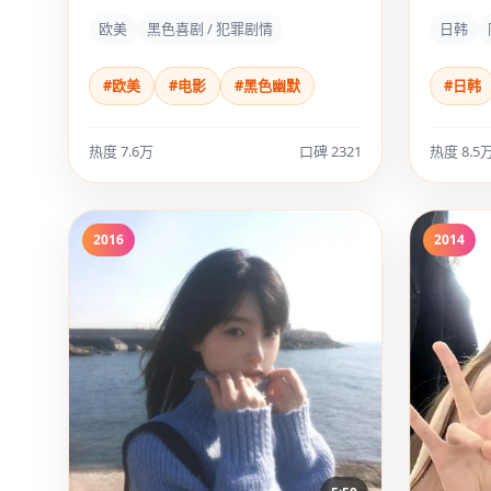
欧美
黑色喜剧 / 犯罪剧情
日韩
#欧美
#电影
#黑色幽默
#日韩
热度 7.6万
口碑 2321
热度 8.5
2016
2014