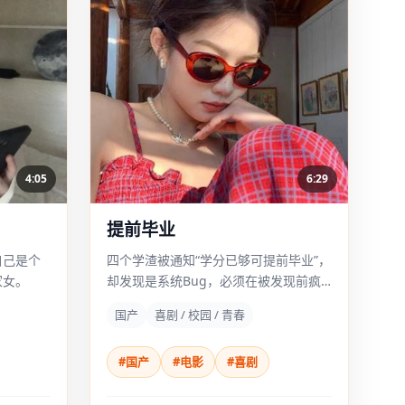
4:05
6:29
提前毕业
自己是个
四个学渣被通知“学分已够可提前毕业”，
家女。
却发现是系统Bug，必须在被发现前疯
狂补课。
国产
喜剧 / 校园 / 青春
#国产
#电影
#喜剧