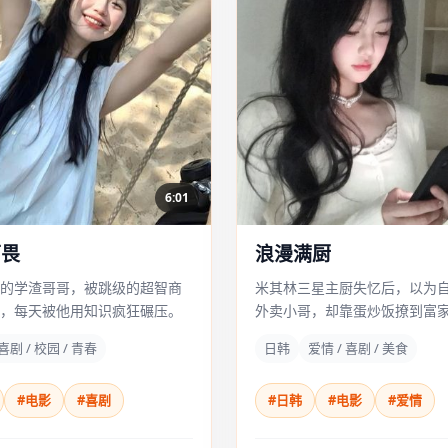
6:01
可畏
浪漫满厨
的学渣哥哥，被跳级的超智商
米其林三星主厨失忆后，以为
，每天被他用知识疯狂碾压。
外卖小哥，却靠蛋炒饭撩到富
喜剧 / 校园 / 青春
日韩
爱情 / 喜剧 / 美食
#电影
#喜剧
#日韩
#电影
#爱情