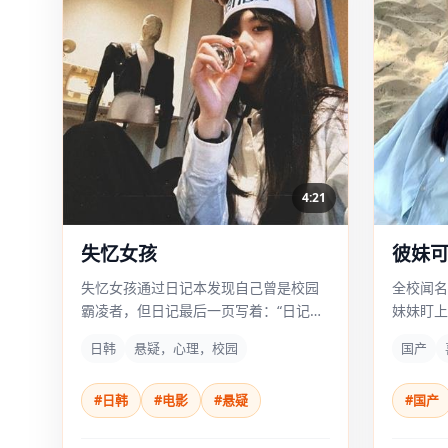
4:21
失忆女孩
彼妹
失忆女孩通过日记本发现自己曾是校园
全校闻名
霸凌者，但日记最后一页写着：“日记是
妹妹盯上
假的，霸凌者另有其人。”
日韩
悬疑，心理，校园
国产
#日韩
#电影
#悬疑
#国产