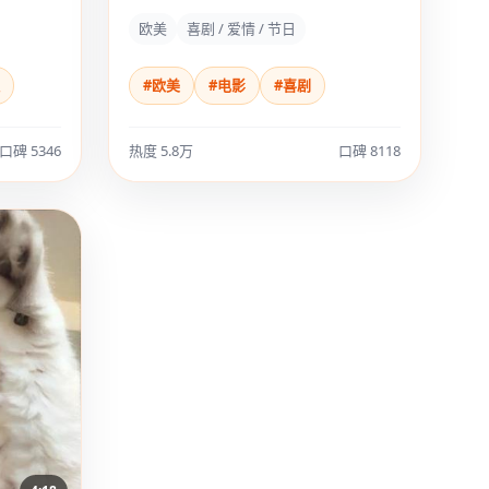
由”。
欧美
喜剧 / 爱情 / 节日
#欧美
#电影
#喜剧
口碑 5346
热度 5.8万
口碑 8118