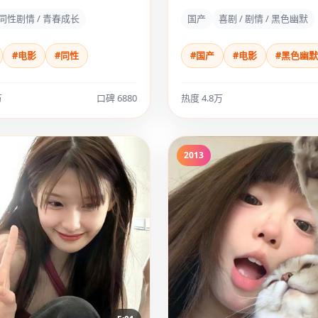
试。
同性剧情 / 青春成长
国产
喜剧 / 剧情 / 黑色幽默
#电影
#同性
#国产
#电影
#黑色幽默
万
口碑 6880
热度 4.8万
2013