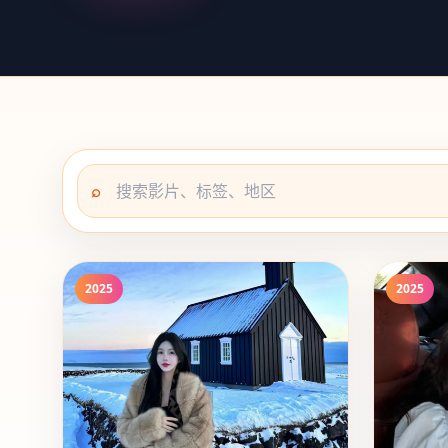
⌕
2025
2025