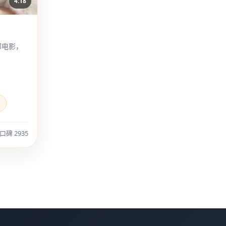
4:18
部电影，
。
口碑 2935