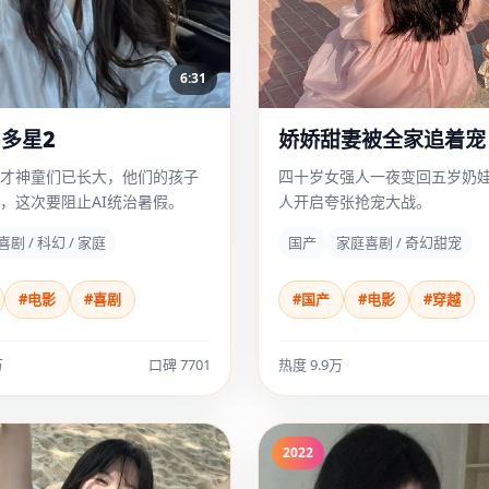
6:31
多星2
娇娇甜妻被全家追着宠
才神童们已长大，他们的孩子
四十岁女强人一夜变回五岁奶
，这次要阻止AI统治暑假。
人开启夸张抢宠大战。
喜剧 / 科幻 / 家庭
国产
家庭喜剧 / 奇幻甜宠
#电影
#喜剧
#国产
#电影
#穿越
万
口碑 7701
热度 9.9万
2022