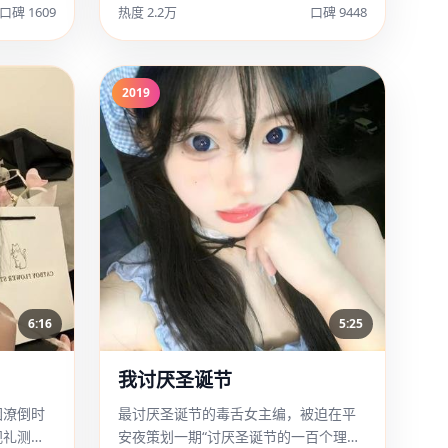
口碑 1609
热度 2.2万
口碑 9448
2019
6:16
5:25
我讨厌圣诞节
困潦倒时
最讨厌圣诞节的毒舌女主编，被迫在平
视礼测
安夜策划一期“讨厌圣诞节的一百个理