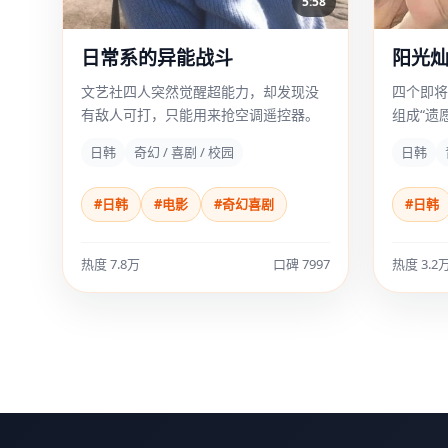
5:58
日常系的异能战斗
阳光
文艺社四人突然觉醒超能力，却发现没
四个即将
有敌人可打，只能用来抢空调遥控器。
组成“遗
程中发现
日韩
奇幻 / 喜剧 / 校园
日韩
#日韩
#电影
#奇幻喜剧
#日韩
热度 7.8万
口碑 7997
热度 3.2