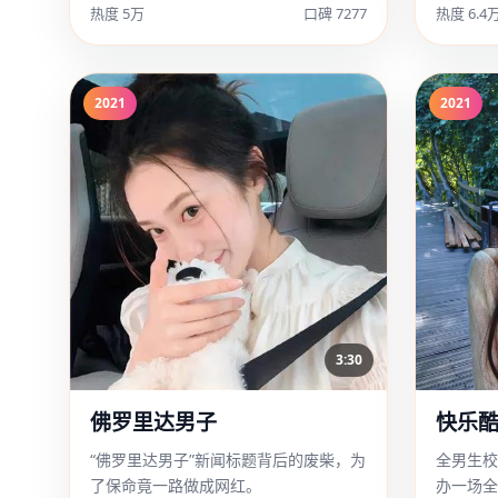
热度 5万
口碑 7277
热度 6.4
2021
2021
3:30
佛罗里达男子
快乐
“佛罗里达男子”新闻标题背后的废柴，为
全男生校
了保命竟一路做成网红。
办一场全