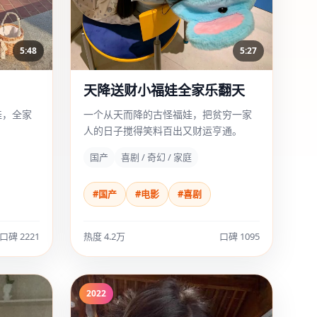
5:48
5:27
天降送财小福娃全家乐翻天
娃，全家
一个从天而降的古怪福娃，把贫穷一家
人的日子搅得笑料百出又财运亨通。
国产
喜剧 / 奇幻 / 家庭
#国产
#电影
#喜剧
口碑 2221
热度 4.2万
口碑 1095
2022