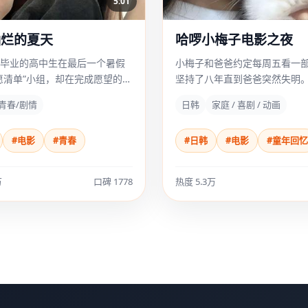
5:01
灿烂的夏天
哈啰小梅子电影之夜
毕业的高中生在最后一个暑假
小梅子和爸爸约定每周五看一
愿清单”小组，却在完成愿望的过
坚持了八年直到爸爸突然失明
了彼此最深的秘密。
青春/剧情
日韩
家庭 / 喜剧 / 动画
#电影
#青春
#日韩
#电影
#童年回忆
万
口碑 1778
热度 5.3万