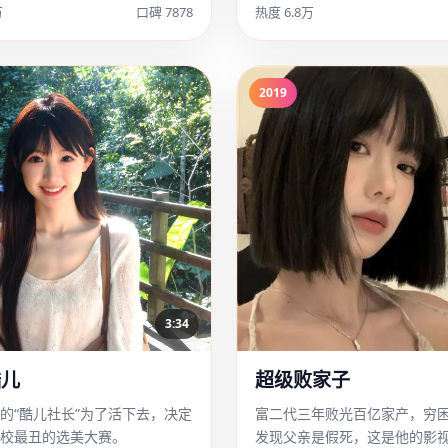
万
口碑 7878
热度 6.8万
2019
3:34
酷儿
超级败家子
的“酷儿社长”为了活下去，决定
富二代三年败光百亿家产，穷
校最丑的选美大赛。
发现父亲是假死，这是他的影