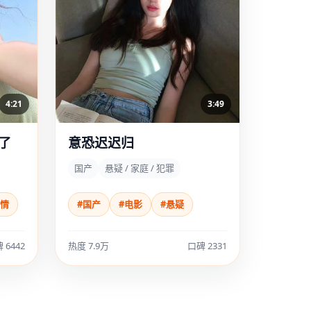
4:21
3:49
了
意恐迟迟归
国产
悬疑 / 家庭 / 犯罪
恋情
#国产
#电影
#悬疑
 6442
热度 7.9万
口碑 2331