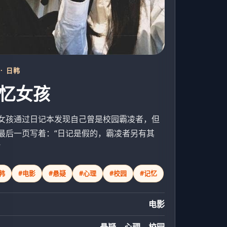
 · 日韩
忆女孩
女孩通过日记本发现自己曾是校园霸凌者，但
最后一页写着：“日记是假的，霸凌者另有其
”
韩
#电影
#悬疑
#心理
#校园
#记忆
电影