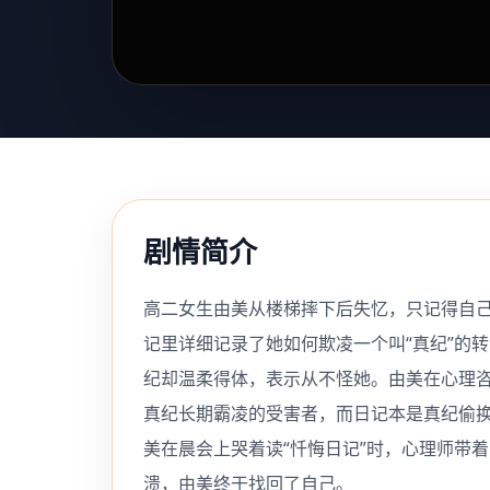
剧情简介
高二女生由美从楼梯摔下后失忆，只记得自
记里详细记录了她如何欺凌一个叫“真纪”的
纪却温柔得体，表示从不怪她。由美在心理
真纪长期霸凌的受害者，而日记本是真纪偷换
美在晨会上哭着读“忏悔日记”时，心理师带
溃，由美终于找回了自己。