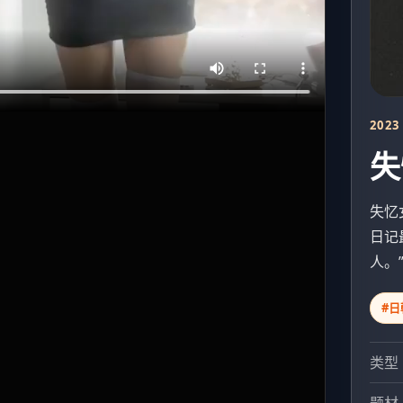
2023
失
失忆
日记
人。
#日
类型