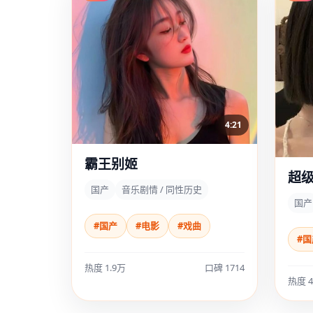
4:21
霸王别姬
超
国产
音乐剧情 / 同性历史
国产
#国产
#电影
#戏曲
#国
热度 1.9万
口碑 1714
热度 4