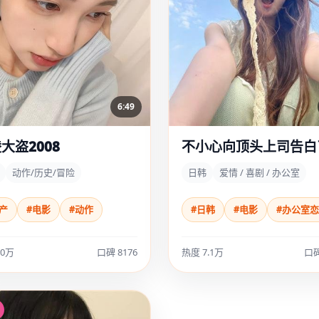
6:49
大盗2008
不小心向顶头上司告白
动作/历史/冒险
日韩
爱情 / 喜剧 / 办公室
产
#电影
#动作
#日韩
#电影
#办公室
10万
口碑 8176
热度 7.1万
口碑