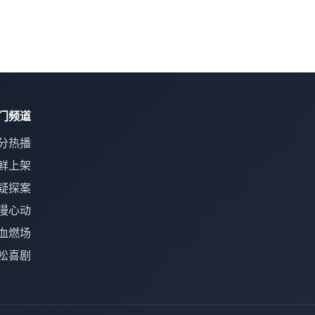
门频道
分热播
鲜上架
疑探案
漫心动
血燃场
松喜剧