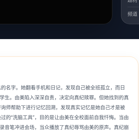
题材
频道
己的名字。她翻看手机和日记，发现自己被全班孤立，而日
转学生。由美陷入深深自责，决定向真纪赎罪。但她找到的真
咨询师帮助下进行记忆回溯，发现真实记忆是她自己才是被
过的“洗脑工具”，目的是让由美在全校面前自我忏悔。当由
着录音笔冲进会场，当众播放了真纪辱骂由美的原声。真纪崩