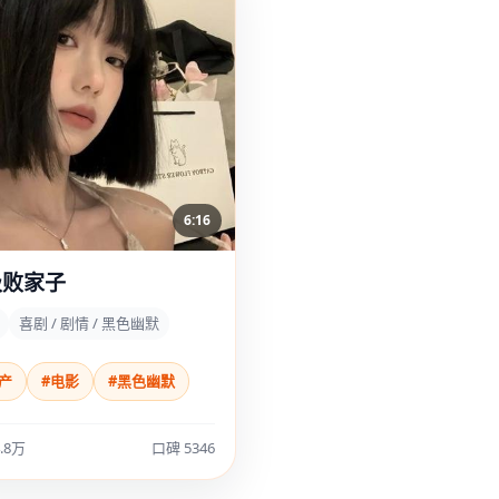
6:16
级败家子
喜剧 / 剧情 / 黑色幽默
产
#电影
#黑色幽默
.8万
口碑 5346