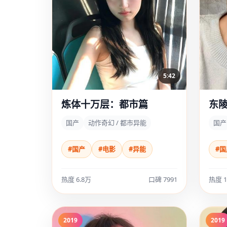
5:42
炼体十万层：都市篇
东陵
国产
动作奇幻 / 都市异能
国产
#国产
#电影
#异能
#国
热度 6.8万
口碑 7991
热度 
2019
2019