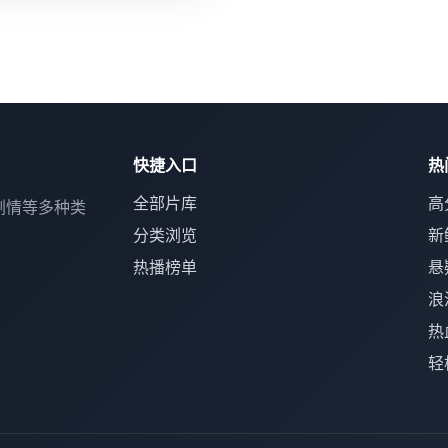
快捷入口
热
全部片库
高
剧情等多种类
分类浏览
新
热播榜单
悬
浪
热
轻