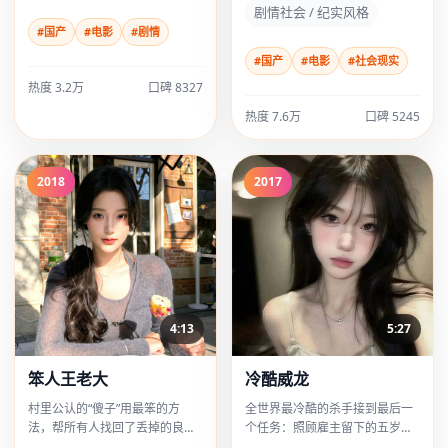
剧情社会 / 纪实风格
#国产
#电影
#剧情
#国产
#电影
#社会现实
热度 3.2万
口碑 8327
热度 7.6万
口碑 5245
2018
2017
4:13
5:27
笨人王老大
冷酷威龙
村里公认的“傻子”用最笨的方
全世界最冷酷的杀手接到最后一
法，帮所有人找回了丢掉的良
个任务：照顾雇主留下的五岁小
心。
萝莉，而他自己才是目标。