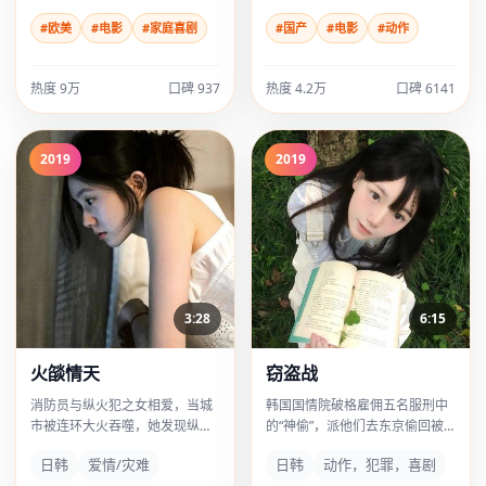
#欧美
#电影
#家庭喜剧
#国产
#电影
#动作
热度 9万
口碑 937
热度 4.2万
口碑 6141
2019
2019
3:28
6:15
火燄情天
窃盗战
消防员与纵火犯之女相爱，当城
韩国国情院破格雇佣五名服刑中
市被连环大火吞噬，她发现纵火
的“神偷”，派他们去东京偷回被
者竟是失散多年的亲哥哥。
篡改的“慰安妇”历史文件。
日韩
爱情/灾难
日韩
动作，犯罪，喜剧