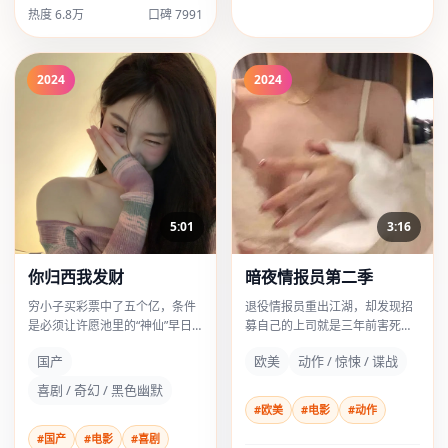
热度 6.8万
口碑 7991
2024
2024
5:01
3:16
你归西我发财
暗夜情报员第二季
穷小子买彩票中了五个亿，条件
退役情报员重出江湖，却发现招
是必须让许愿池里的“神仙”早日
募自己的上司就是三年前害死全
归西。
队的叛徒。
国产
欧美
动作 / 惊悚 / 谍战
喜剧 / 奇幻 / 黑色幽默
#欧美
#电影
#动作
#国产
#电影
#喜剧