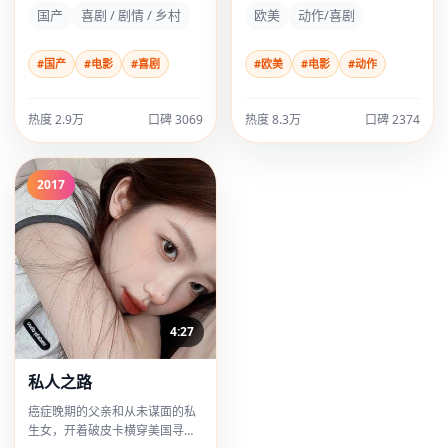
国产
喜剧 / 剧情 / 乡村
欧美
动作/喜剧
#国产
#电影
#喜剧
#欧美
#电影
#动作
热度 2.9万
口碑 3069
热度 8.3万
口碑 2374
2017
4:27
私人之路
癌症晚期的父亲和从未谋面的私
生女，开着破皮卡横穿美国寻找