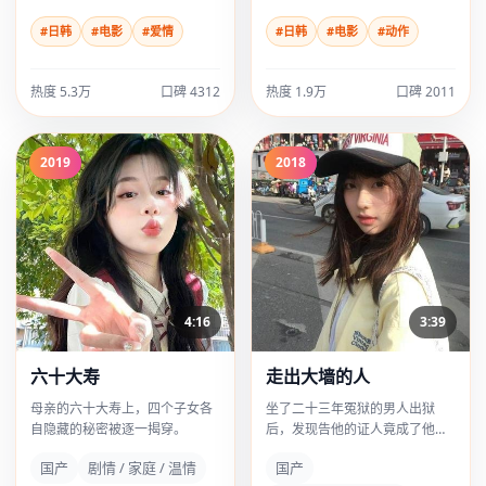
#日韩
#电影
#爱情
#日韩
#电影
#动作
热度 5.3万
口碑 4312
热度 1.9万
口碑 2011
2019
2018
4:16
3:39
六十大寿
走出大墙的人
母亲的六十大寿上，四个子女各
坐了二十三年冤狱的男人出狱
自隐藏的秘密被逐一揭穿。
后，发现告他的证人竟成了他最
忠诚的朋友。
国产
剧情 / 家庭 / 温情
国产