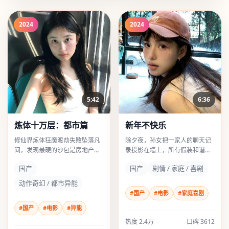
2024
2024
5:42
6:36
炼体十万层：都市篇
新年不快乐
修仙界炼体狂魔渡劫失败坠落凡
除夕夜，孙女把一家人的聊天记
间，发现最硬的沙包是房地产老
录投影在墙上，所有假装和谐的
板的脸。
亲戚都沉默了。
国产
国产
剧情 / 家庭 / 喜剧
动作奇幻 / 都市异能
#国产
#电影
#家庭喜剧
#国产
#电影
#异能
热度 2.4万
口碑 3612