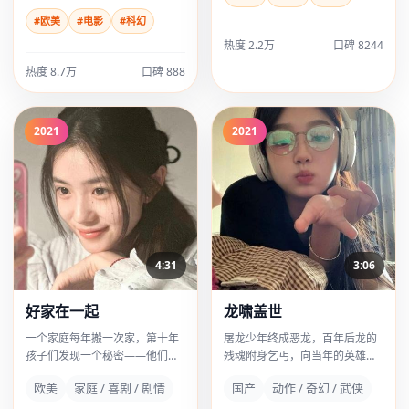
#欧美
#电影
#科幻
热度 2.2万
口碑 8244
热度 8.7万
口碑 888
2021
2021
4:31
3:06
好家在一起
龙啸盖世
一个家庭每年搬一次家，第十年
屠龙少年终成恶龙，百年后龙的
孩子们发现一个秘密——他们不
残魂附身乞丐，向当年的英雄血
是在流浪，是在躲一个人。
脉复仇。
欧美
家庭 / 喜剧 / 剧情
国产
动作 / 奇幻 / 武侠