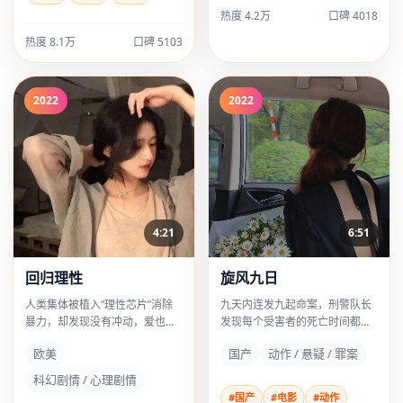
热度 4.2万
口碑 4018
热度 8.1万
口碑 5103
2022
2022
4:21
6:51
回归理性
旋风九日
人类集体被植入“理性芯片”消除
九天内连发九起命案，刑警队长
暴力，却发现没有冲动，爱也不
发现每个受害者的死亡时间都对
复存在。
应一首童谣。
欧美
国产
动作 / 悬疑 / 罪案
科幻剧情 / 心理剧情
#国产
#电影
#动作