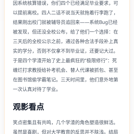
因系统核算错误，你们四个已经满足毕业要求，可
以提前离校。四人二话不说当天就拖着行李跑了，
结果刚出校门就被辅导员追回来——系统Bug已经
被发现，但还没全校公布，给了他们一个选择：在
三天后的全校公示之前，通过各种合法手段补上真
实的学分，否则不仅拿不到毕业证，还要记大过。
于是四个学渣开始了史上最疯狂的“极限修行”：死
缠烂打求教授给补考机会、替人代课被抓包、甚至
在图书馆偷学霸笔记。三天时间里，他们意外地第
一次认真对待了学业。
观影看点
笑点密集且有共鸣，几个学渣的角色塑造很鲜活。
虽然是喜剧，但对大学教育的反思并不肤浅。结局