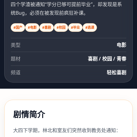
四个学渣被通知“学分已够可提前毕业”，却发现是系
统Bug，必须在被发现前疯狂补课。
#国产
#电影
#喜剧
#校园
#毕业
#逃课
类型
电影
题材
喜剧 / 校园 / 青春
频道
轻松喜剧
剧情简介
大四下学期，林北和室友们突然收到教务处通知：