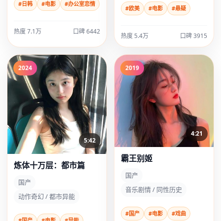
#日韩
#电影
#办公室恋情
#欧美
#电影
#悬疑
热度 7.1万
口碑 6442
热度 5.4万
口碑 3915
2024
2019
4:21
5:42
霸王别姬
炼体十万层：都市篇
国产
国产
音乐剧情 / 同性历史
动作奇幻 / 都市异能
#国产
#电影
#戏曲
#国产
#电影
#异能