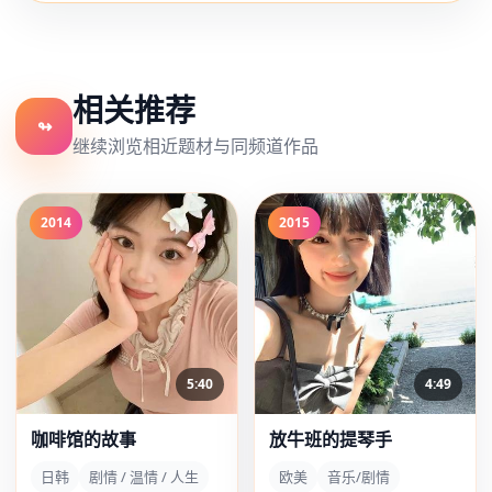
相关推荐
↬
继续浏览相近题材与同频道作品
2014
2015
5:40
4:49
咖啡馆的故事
放牛班的提琴手
日韩
剧情 / 温情 / 人生
欧美
音乐/剧情