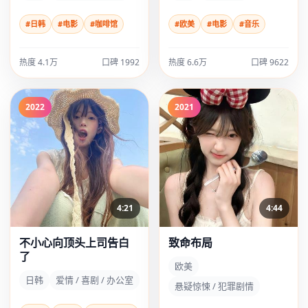
#日韩
#电影
#咖啡馆
#欧美
#电影
#音乐
热度 4.1万
口碑 1992
热度 6.6万
口碑 9622
2022
2021
4:21
4:44
不小心向顶头上司告白
致命布局
了
欧美
日韩
爱情 / 喜剧 / 办公室
悬疑惊悚 / 犯罪剧情