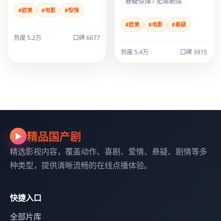
悬疑惊悚 / 犯罪剧情
#欧美
#电影
#惊悚
#欧美
#电影
#悬疑
热度 5.2万
口碑 6677
热度 5.4万
口碑 3915
精品国产剧
▶
精选影视内容，覆盖动作、喜剧、爱情、悬疑、剧情等多
种类型，提供清晰流畅的在线点播体验。
快捷入口
全部片库