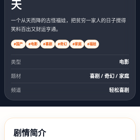
天
一个从天而降的古怪福娃，把贫穷一家人的日子搅得
笑料百出又财运亨通。
#国产
#电影
#喜剧
#奇幻
#家庭
#福娃
类型
电影
题材
喜剧 / 奇幻 / 家庭
频道
轻松喜剧
剧情简介