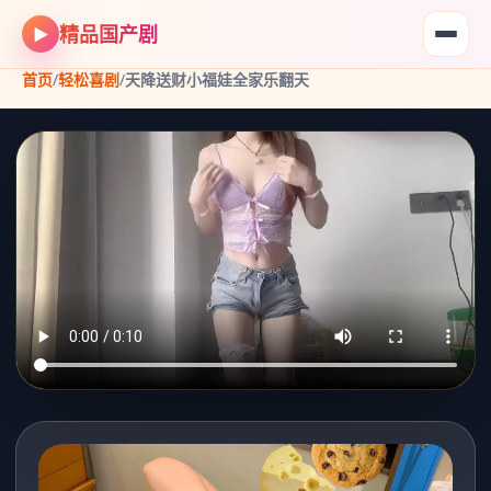
精品国产剧
▶
首页
/
轻松喜剧
/
天降送财小福娃全家乐翻天