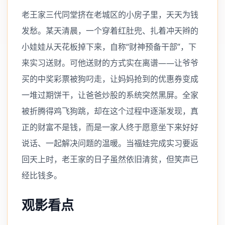
老王家三代同堂挤在老城区的小房子里，天天为钱
发愁。某天清晨，一个穿着红肚兜、扎着冲天辫的
小娃娃从天花板掉下来，自称“财神预备干部”，下
来实习送财。可他送财的方式实在离谱——让爷爷
买的中奖彩票被狗叼走，让妈妈抢到的优惠券变成
一堆过期饼干，让爸爸炒股的系统突然黑屏。全家
被折腾得鸡飞狗跳，却在这个过程中逐渐发现，真
正的财富不是钱，而是一家人终于愿意坐下来好好
说话、一起解决问题的温暖。当福娃完成实习要返
回天上时，老王家的日子虽然依旧清贫，但笑声已
经比钱多。
观影看点