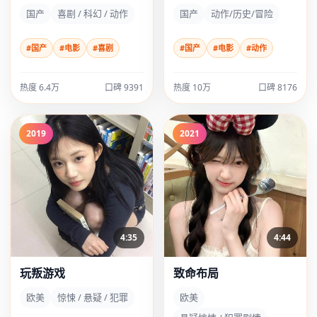
国产
喜剧 / 科幻 / 动作
国产
动作/历史/冒险
#国产
#电影
#喜剧
#国产
#电影
#动作
热度 6.4万
口碑 9391
热度 10万
口碑 8176
2019
2021
4:35
4:44
玩叛游戏
致命布局
欧美
惊悚 / 悬疑 / 犯罪
欧美