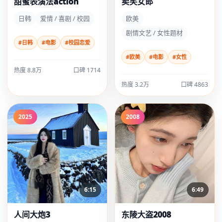
甜蜜表演法action
卖笑女郎
日韩
爱情 / 喜剧 / 校园
欧美
剧情文艺 / 女性题材
#日韩
#电影
#校园恋爱
#欧美
#电影
#女性
热度 8.8万
口碑 1714
热度 3.2万
口碑 4863
2025
2008
6:15
6:49
人间大炮3
东陵大盗2008