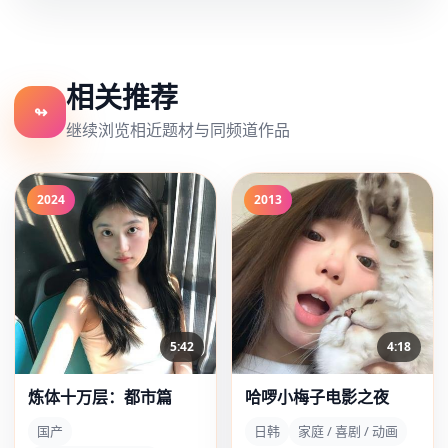
相关推荐
↬
继续浏览相近题材与同频道作品
2024
2013
5:42
4:18
炼体十万层：都市篇
哈啰小梅子电影之夜
国产
日韩
家庭 / 喜剧 / 动画