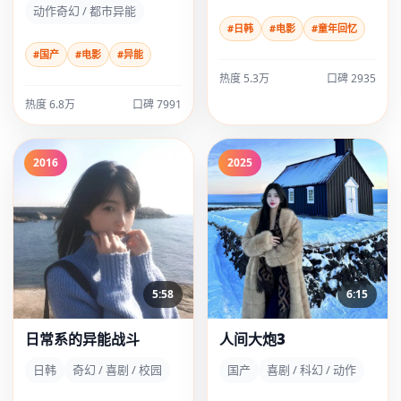
动作奇幻 / 都市异能
#日韩
#电影
#童年回忆
#国产
#电影
#异能
热度 5.3万
口碑 2935
热度 6.8万
口碑 7991
2016
2025
5:58
6:15
日常系的异能战斗
人间大炮3
日韩
奇幻 / 喜剧 / 校园
国产
喜剧 / 科幻 / 动作