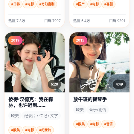
#日韩
#电影
#奇幻喜剧
#国产
#电影
#喜剧
热度 7.8万
口碑 7997
热度 6.4万
口碑 9391
2019
2015
6:20
4:49
彼得·汉德克：我在森
放牛班的提琴手
林，也许迟到……
欧美
音乐/剧情
欧美
纪录片 / 传记 / 文学
#欧美
#电影
#音乐
#欧美
#电影
#纪录片