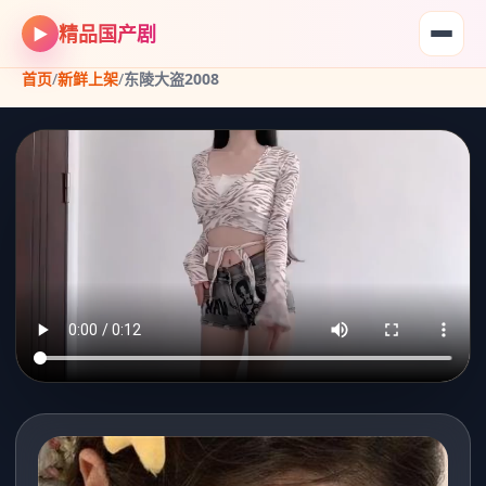
精品国产剧
▶
首页
/
新鲜上架
/
东陵大盗2008