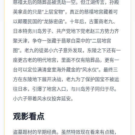
慈禧太后的随葬品被洗劫一空。但江湖传言，孙殿
英拿走的只是“上层宝物”，真正的慈禧地宫藏着可
以颠覆民国的“龙脉密函”。十年后，古董商老九、
日本特务川岛芳子、共产党地下党老赵三方势力齐
聚天津，争夺一张藏于翡翠白菜中的“二层地宫
图”。老九的徒弟小六子意外发现，东陵之下还有一
座更古老的明代地宫，里面不仅有陪葬品，更有一
台可以定位满清皇室海外藏金的“风水仪”。最终三
方在东陵地下展开决战，老九为了保护国宝不被运
往日本，引爆了地宫入口，与川岛芳子同归于尽。
小六子带着风水仪投奔延安。
观影看点
盗墓题材的早期经典。虽然特效现在看来有点糙，