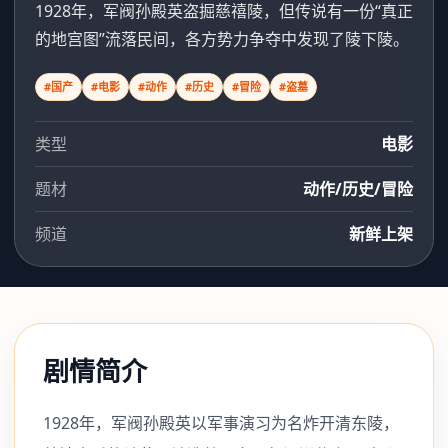
1928年，军阀孙殿英盗掘慈禧陵，但传说有一份“真正
的地宫图”流落民间，各方势力争夺中发现了陵下陵。
#国产
#电影
#动作
#历史
#冒险
#盗墓
类型
电影
题材
动作/历史/冒险
频道
新鲜上架
剧情简介
1928年，军阀孙殿英以军事演习为名炸开清东陵，