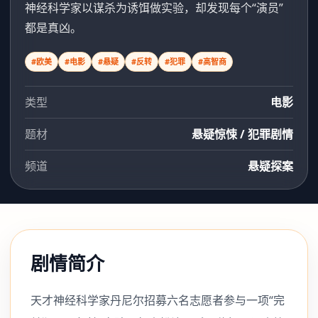
神经科学家以谋杀为诱饵做实验，却发现每个“演员”
都是真凶。
#欧美
#电影
#悬疑
#反转
#犯罪
#高智商
类型
电影
题材
悬疑惊悚 / 犯罪剧情
频道
悬疑探案
剧情简介
天才神经科学家丹尼尔招募六名志愿者参与一项“完