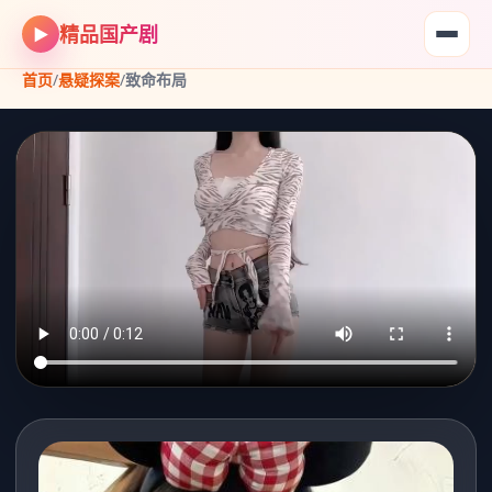
精品国产剧
▶
首页
/
悬疑探案
/
致命布局