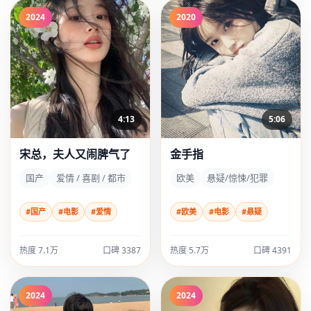
2024
2020
4:13
5:06
宋总，夫人又闹脾气了
金手指
国产
爱情 / 喜剧 / 都市
欧美
悬疑/惊悚/犯罪
#国产
#电影
#爱情
#欧美
#电影
#悬疑
热度 7.1万
口碑 3387
热度 5.7万
口碑 4391
2024
2024