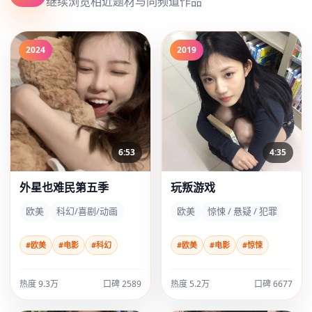
继续浏览相近题材与同频道作品
2024
2019
6:53
4:35
外星也难民第五季
玩叛游戏
欧美
科幻/喜剧/动画
欧美
惊悚 / 悬疑 / 犯罪
#欧美
#电影
#科幻
#欧美
#电影
#惊悚
热度 9.3万
口碑 2589
热度 5.2万
口碑 6677