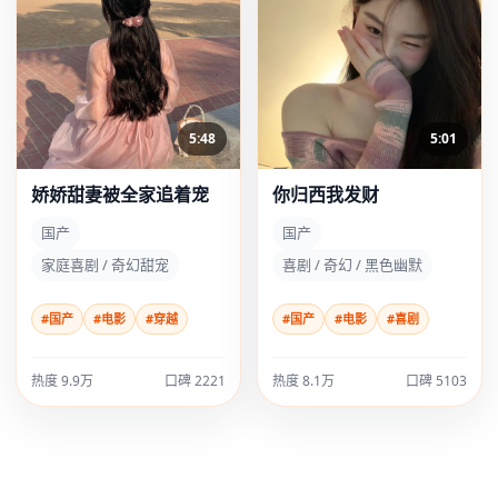
5:48
5:01
娇娇甜妻被全家追着宠
你归西我发财
国产
国产
家庭喜剧 / 奇幻甜宠
喜剧 / 奇幻 / 黑色幽默
#国产
#电影
#穿越
#国产
#电影
#喜剧
热度 9.9万
口碑 2221
热度 8.1万
口碑 5103