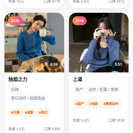
热度 10万
口碑 8176
热度 2.4万
口碑 3612
2020
2018
5:51
6:34
上道
烛焰之力
国产
动作 / 犯罪 / 黑帮
日韩
奇幻动作 / 校园热血
#国产
#电影
#黑帮动作
#日韩
#电影
#奇幻
热度 9.4万
口碑 5838
热度 3.5万
口碑 6309