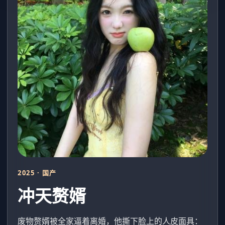
2025 · 国产
冲天赘婿
废物赘婿被全家逼着离婚，他撕下脸上的人皮面具：