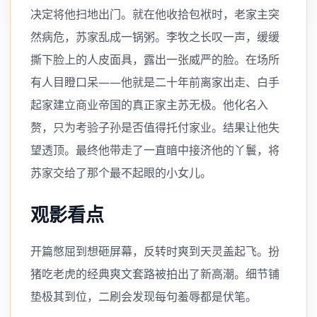
决定将他扫地出门。就在他收拾包袱时，老家主突
然病危，苏家乱成一锅粥。李牧之长叹一声，缓缓
撕下脸上的人皮面具，露出一张威严的脸。在场所
有人目瞪口呆——他就是二十年前离家出走、白手
起家建立商业帝国的真正家主苏无极。他化名入
赘，只为考验子孙是否值得托付家业。结果让他失
望透顶。最终他带走了一直暗中接济他的丫鬟，将
苏家交给了那个最不起眼的小女儿。
观影看点
开篇憋屈到想砸屏幕，反转时爽到天灵盖起飞。扮
猪吃老虎的经典爽文套路被拍出了新高潮。细节铺
垫极其到位，二刷会发现每句羞辱都是伏笔。