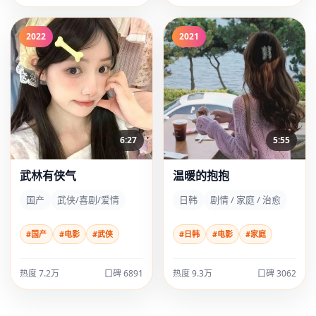
2022
2021
6:27
5:55
武林有侠气
温暖的抱抱
国产
武侠/喜剧/爱情
日韩
剧情 / 家庭 / 治愈
#国产
#电影
#武侠
#日韩
#电影
#家庭
热度 7.2万
口碑 6891
热度 9.3万
口碑 3062