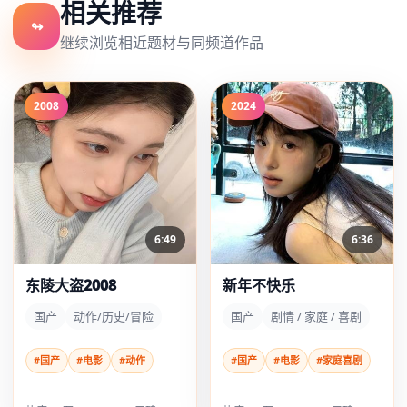
相关推荐
↬
继续浏览相近题材与同频道作品
2008
2024
6:49
6:36
东陵大盗2008
新年不快乐
国产
动作/历史/冒险
国产
剧情 / 家庭 / 喜剧
#国产
#电影
#动作
#国产
#电影
#家庭喜剧