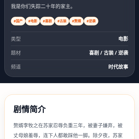
我是你们失踪二十年的家主。
#国产
#电影
#喜剧
#古装
#赘婿
#逆袭
类型
电影
题材
喜剧 / 古装 / 逆袭
频道
时代故事
剧情简介
赘婿李牧之在苏家忍辱负重三年，被妻子嫌弃，被
丈母娘羞辱，连下人都敢踩他一脚。除夕夜，苏家