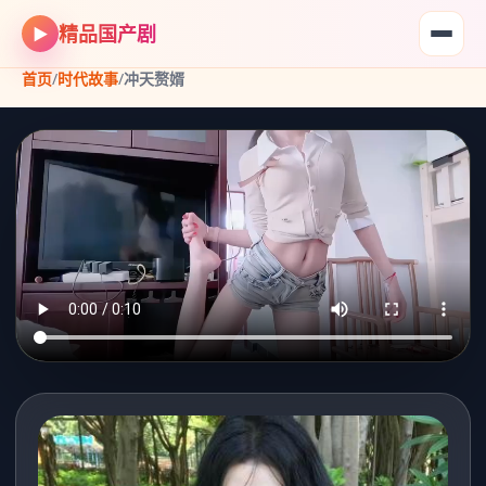
精品国产剧
▶
首页
/
时代故事
/
冲天赘婿