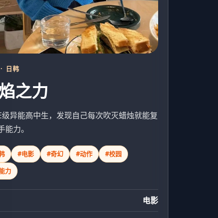
 · 日韩
焰之力
E级异能高中生，发现自己每次吹灭蜡烛就能复
手能力。
韩
#电影
#奇幻
#动作
#校园
能力
电影