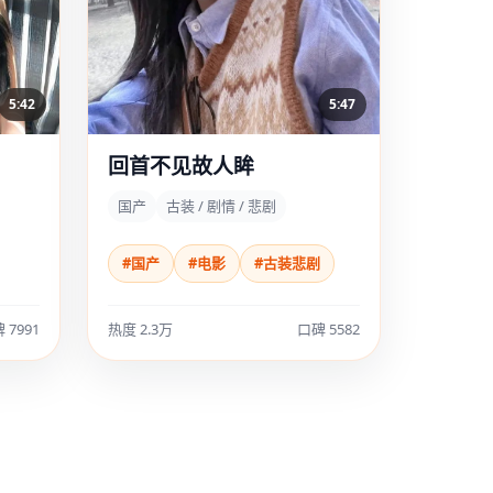
5:42
5:47
回首不见故人眸
国产
古装 / 剧情 / 悲剧
#国产
#电影
#古装悲剧
 7991
热度 2.3万
口碑 5582