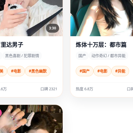
3:30
罗里达男子
炼体十万层：都市篇
黑色喜剧 / 犯罪剧情
国产
动作奇幻 / 都市异能
美
#电影
#黑色幽默
#国产
#电影
#异能
.6万
口碑 2321
热度 6.8万
口碑