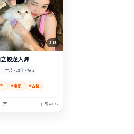
5:13
嫡之蛟龙入海
古装 / 动作 / 权谋
产
#电影
#古装
.1万
口碑 4193