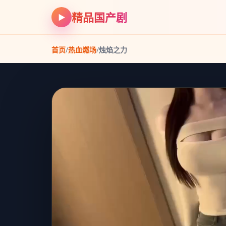
精品国产剧
▶
首页
/
热血燃场
/
烛焰之力