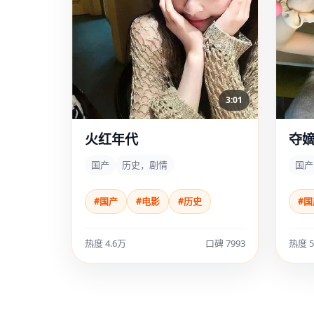
3:01
火红年代
夺
国产
历史，剧情
国产
#国产
#电影
#历史
#国
热度 4.6万
口碑 7993
热度 5