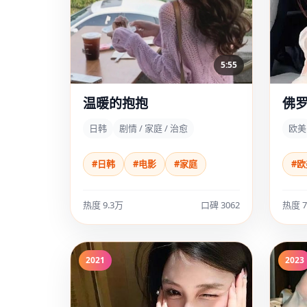
5:55
温暖的抱抱
佛
日韩
剧情 / 家庭 / 治愈
欧美
#日韩
#电影
#家庭
#欧
热度 9.3万
口碑 3062
热度 7
2021
2023