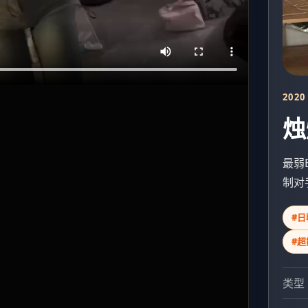
2020
烛
最弱
制对
#日
#超
类型