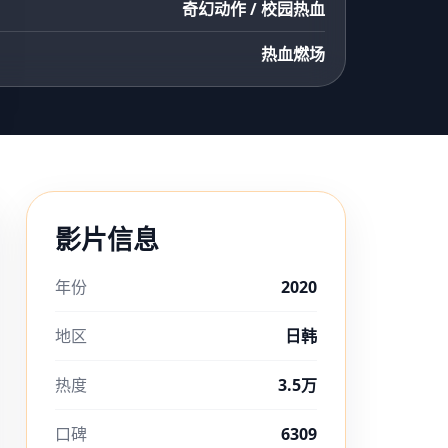
奇幻动作 / 校园热血
热血燃场
影片信息
年份
2020
地区
日韩
热度
3.5万
口碑
6309