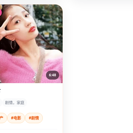
6:48
下
剧情，家庭
产
#电影
#剧情