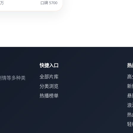
9万
口碑 5700
快捷入口
热
全部片库
高
剧情等多种类
分类浏览
新
热播榜单
悬
浪
热
轻