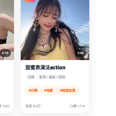
6:10
3:48
甜蜜表演法action
日韩
爱情 / 喜剧 / 校园
#日韩
#电影
#校园恋爱
 7202
热度 8.8万
口碑 1714