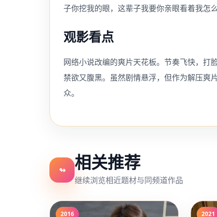
子你挖我的眼，这辈子我要你亲眼看着我怎么
观影看点
网络小说改编的爽片天花板。节奏飞快，打
禁欲又腹黑。虽然剧情悬浮，但作为解压爽片
众。
相关推荐
↬
继续浏览相近题材与同频道作品
2016
2021