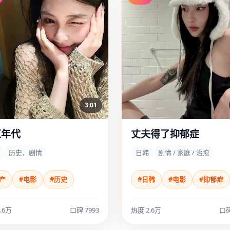
3:01
红年代
丈夫得了抑郁症
历史，剧情
日韩
剧情 / 家庭 / 治愈
产
#电影
#历史
#日韩
#电影
#抑郁症
.6万
口碑 7993
热度 2.6万
口碑