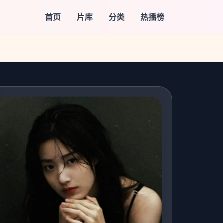
首页
片库
分类
热播榜