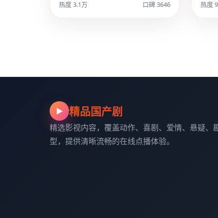
热度 3.1万
口碑 3646
热度 
精品国产剧
▶
精选影视内容，覆盖动作、喜剧、爱情、悬疑、
型，提供清晰流畅的在线点播体验。