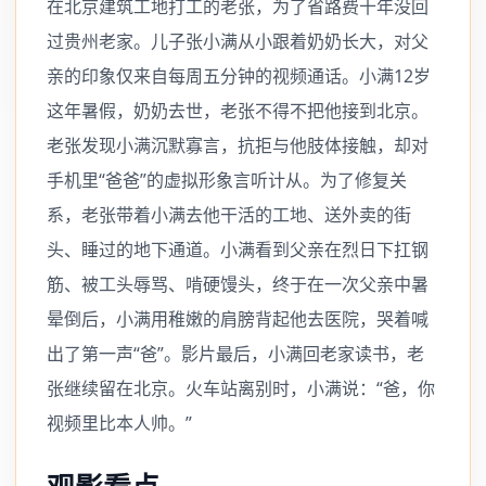
在北京建筑工地打工的老张，为了省路费十年没回
过贵州老家。儿子张小满从小跟着奶奶长大，对父
亲的印象仅来自每周五分钟的视频通话。小满12岁
这年暑假，奶奶去世，老张不得不把他接到北京。
老张发现小满沉默寡言，抗拒与他肢体接触，却对
手机里“爸爸”的虚拟形象言听计从。为了修复关
系，老张带着小满去他干活的工地、送外卖的街
头、睡过的地下通道。小满看到父亲在烈日下扛钢
筋、被工头辱骂、啃硬馒头，终于在一次父亲中暑
晕倒后，小满用稚嫩的肩膀背起他去医院，哭着喊
出了第一声“爸”。影片最后，小满回老家读书，老
张继续留在北京。火车站离别时，小满说：“爸，你
视频里比本人帅。”