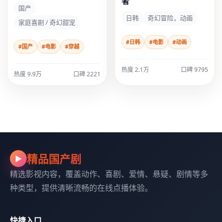
者
国产
日韩
奇幻冒险，动画
家庭喜剧 / 奇幻甜宠
#日韩
#电影
#动画
#国产
#电影
#穿越
热度 2.1万
口碑 9795
热度 9.9万
口碑 2221
精品国产剧
▶
精选影视内容，覆盖动作、喜剧、爱情、悬疑、剧情等多
种类型，提供清晰流畅的在线点播体验。
快捷入口