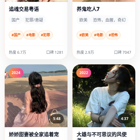
追魂交易粤语
养鬼吃人7
国产
犯罪/悬疑
欧美
恐怖，血腥，奇幻
#国产
#电影
#犯罪
#欧美
#电影
#恐怖
热度 6.7万
口碑 1281
热度 2.9万
口碑 7047
2024
2022
5:48
4:37
娇娇甜妻被全家追着宠
大雄与不可思议的风使