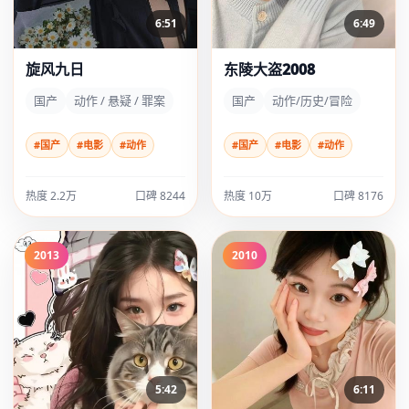
6:51
6:49
旋风九日
东陵大盗2008
国产
动作 / 悬疑 / 罪案
国产
动作/历史/冒险
#国产
#电影
#动作
#国产
#电影
#动作
热度 2.2万
口碑 8244
热度 10万
口碑 8176
2013
2010
5:42
6:11