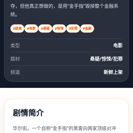
夺，但他真正想做的，是用“金手指”毁掉整个金融系
统。
#欧美
#电影
#悬疑
#惊悚
#犯罪
#金融
类型
电影
题材
悬疑/惊悚/犯罪
频道
新鲜上架
剧情简介
华尔街。一个自称“金手指”的黑客向两家顶级对冲