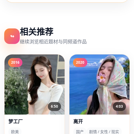
相关推荐
↬
继续浏览相近题材与同频道作品
2016
2020
6:50
4:03
梦工厂
离开
欧美
国产
剧情 / 女性 / 现实