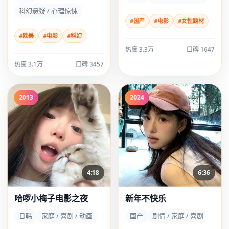
科幻悬疑 / 心理惊悚
#国产
#电影
#女性题材
#欧美
#电影
#科幻
热度 3.3万
口碑 1647
热度 3.1万
口碑 3457
2013
2024
4:18
6:36
哈啰小梅子电影之夜
新年不快乐
日韩
家庭 / 喜剧 / 动画
国产
剧情 / 家庭 / 喜剧