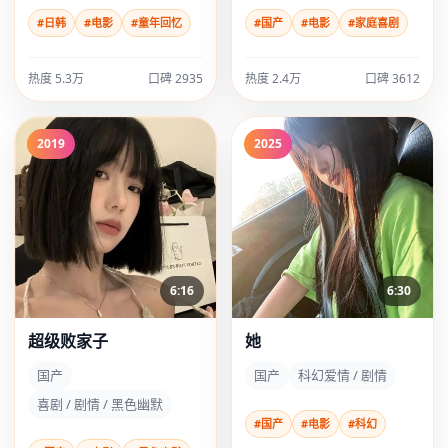
#日韩
#电影
#童年回忆
#国产
#电影
#家庭喜剧
热度 5.3万
口碑 2935
热度 2.4万
口碑 3612
2019
2025
6:16
6:30
超级败家子
她
国产
国产
科幻爱情 / 剧情
喜剧 / 剧情 / 黑色幽默
#国产
#电影
#科幻