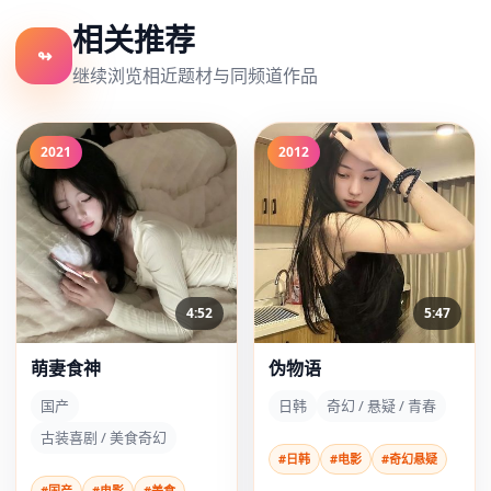
相关推荐
↬
继续浏览相近题材与同频道作品
2021
2012
4:52
5:47
萌妻食神
伪物语
国产
日韩
奇幻 / 悬疑 / 青春
古装喜剧 / 美食奇幻
#日韩
#电影
#奇幻悬疑
#国产
#电影
#美食