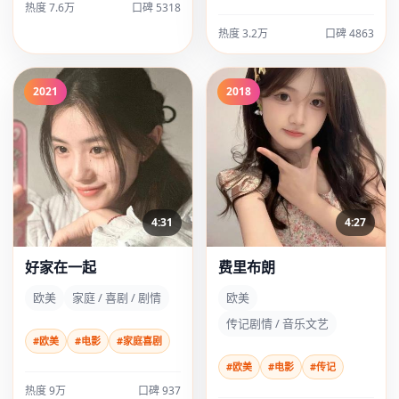
热度 7.6万
口碑 5318
热度 3.2万
口碑 4863
2021
2018
4:31
4:27
好家在一起
费里布朗
欧美
家庭 / 喜剧 / 剧情
欧美
传记剧情 / 音乐文艺
#欧美
#电影
#家庭喜剧
#欧美
#电影
#传记
热度 9万
口碑 937