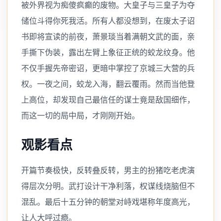
被外界视为痴傻疯癫的废物。大皇子与三皇子为夺
储位斗得你死我活。所有人都没想到，在废太子诏
书即将宣读的前夜，萧景琰当着满朝文武的面，亲
手撕下伪装，露出左臂上象征正统的蛟龙纹身。他
不仅手握先帝密诏，更暗中掌控了京城三大营的兵
权。一夜之间，蛟龙入海，翻云覆雨。然而当他登
上高位，却发现自己最信任的谋士竟是敌国细作，
而这一切的局中局，才刚刚开始。
观影看点
开篇节奏极快，反转叠反转，男主的扮猪吃老虎演
得层次分明。武打设计干净利落，权谋线烧脑但不
混乱。最后十五分钟的朝堂对峙戏堪称年度高光，
让人大呼过瘾。