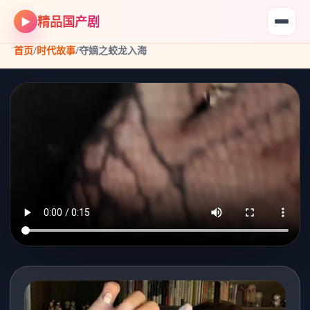
精品国产剧
▶
首页
/
时代故事
/
夺嫡之蛟龙入海