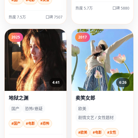
热度 5.7万
口碑 5880
热度 7.5万
口碑 7507
2025
2017
4:41
6:26
地狱之渊
卖笑女郎
国产
恐怖/悬疑
欧美
剧情文艺 / 女性题材
#国产
#电影
#恐怖
#欧美
#电影
#女性