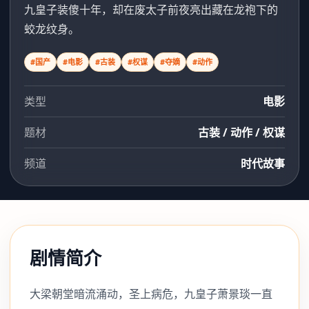
九皇子装傻十年，却在废太子前夜亮出藏在龙袍下的
蛟龙纹身。
#国产
#电影
#古装
#权谋
#夺嫡
#动作
类型
电影
题材
古装 / 动作 / 权谋
频道
时代故事
剧情简介
大梁朝堂暗流涌动，圣上病危，九皇子萧景琰一直