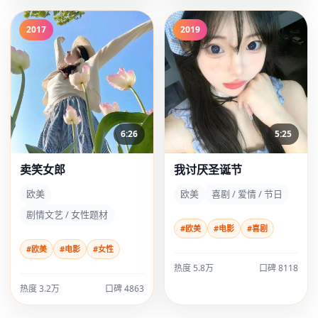
2017
2019
6:26
5:25
卖笑女郎
我讨厌圣诞节
欧美
欧美
喜剧 / 爱情 / 节日
剧情文艺 / 女性题材
#欧美
#电影
#喜剧
#欧美
#电影
#女性
热度 5.8万
口碑 8118
热度 3.2万
口碑 4863