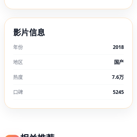
影片信息
年份
2018
地区
国产
热度
7.6万
口碑
5245