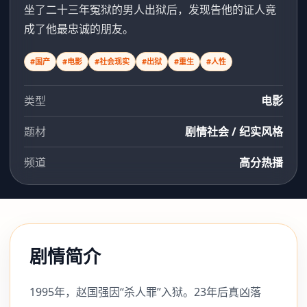
坐了二十三年冤狱的男人出狱后，发现告他的证人竟
成了他最忠诚的朋友。
#国产
#电影
#社会现实
#出狱
#重生
#人性
类型
电影
题材
剧情社会 / 纪实风格
频道
高分热播
剧情简介
1995年，赵国强因“杀人罪”入狱。23年后真凶落