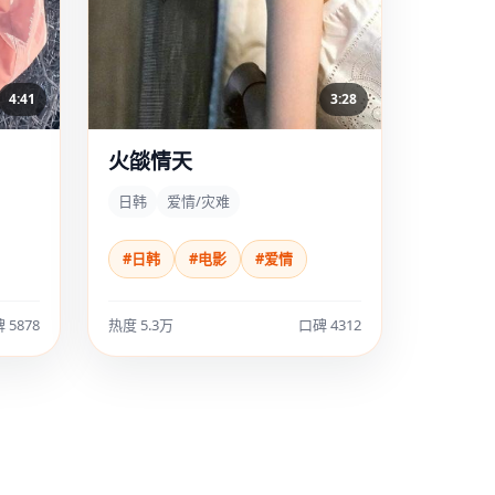
4:41
3:28
火燄情天
日韩
爱情/灾难
#日韩
#电影
#爱情
 5878
热度 5.3万
口碑 4312