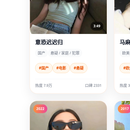
3:49
意恐迟迟归
马
国产
悬疑 / 家庭 / 犯罪
欧美
#国产
#电影
#悬疑
#欧
热度 7.9万
口碑 2331
热度 3
2022
2017