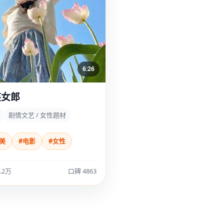
6:26
笑女郎
剧情文艺 / 女性题材
美
#电影
#女性
.2万
口碑 4863