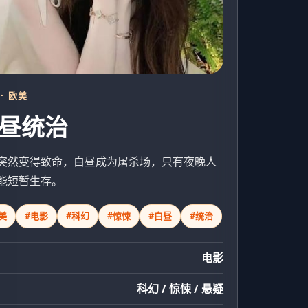
 · 欧美
昼统治
突然变得致命，白昼成为屠杀场，只有夜晚人
能短暂生存。
美
#电影
#科幻
#惊悚
#白昼
#统治
电影
科幻 / 惊悚 / 悬疑