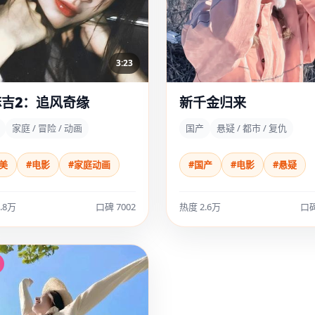
3:23
麻吉2：追风奇缘
新千金归来
家庭 / 冒险 / 动画
国产
悬疑 / 都市 / 复仇
美
#电影
#家庭动画
#国产
#电影
#悬疑
.8万
口碑 7002
热度 2.6万
口碑