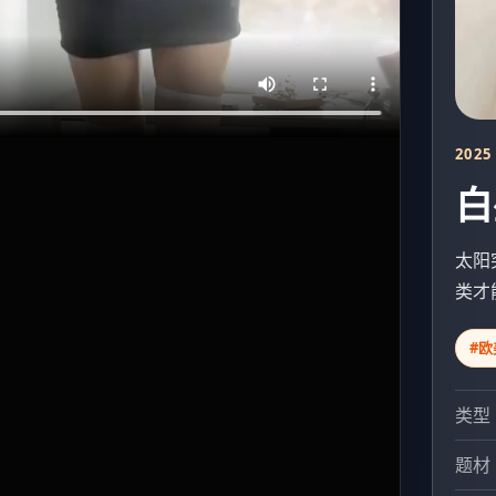
2025
白
太阳
类才
#欧
类型
题材