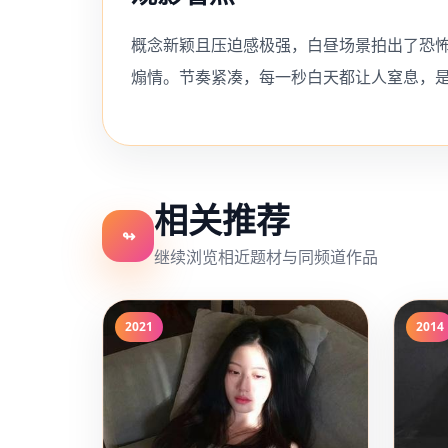
概念新颖且压迫感极强，白昼场景拍出了恐
煽情。节奏紧凑，每一秒白天都让人窒息，
相关推荐
↬
继续浏览相近题材与同频道作品
2021
2014