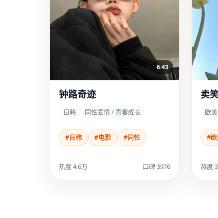
6:43
钟路奇迹
卖
日韩
同性爱情 / 青春成长
欧美
#日韩
#电影
#同性
#欧
热度 4.6万
口碑 3976
热度 3