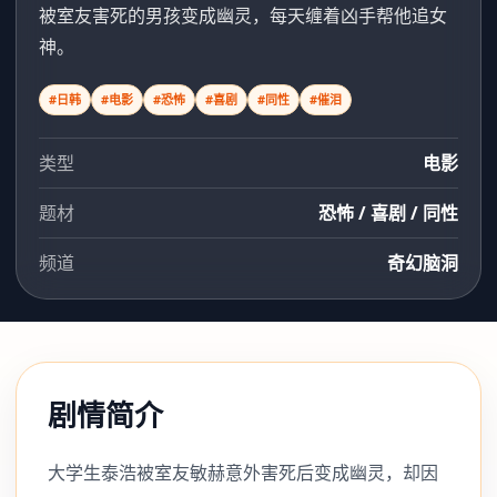
被室友害死的男孩变成幽灵，每天缠着凶手帮他追女
神。
#日韩
#电影
#恐怖
#喜剧
#同性
#催泪
类型
电影
题材
恐怖 / 喜剧 / 同性
频道
奇幻脑洞
剧情简介
大学生泰浩被室友敏赫意外害死后变成幽灵，却因