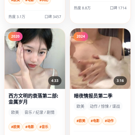
热度 8.8万
口碑 1714
热度 3.1万
口碑 3457
2020
2024
4:33
3:16
西方文明的衰落第二部:
暗夜情报员第二季
金属岁月
欧美
动作 / 惊悚 / 谍战
欧美
音乐 / 纪录 / 剧情
#欧美
#电影
#动作
#欧美
#电影
#音乐