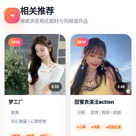
相关推荐
↬
继续浏览相近题材与同频道作品
2016
2019
6:50
3:48
梦工厂
甜蜜表演法action
欧美
日韩
爱情 / 喜剧 / 校园
科幻悬疑 / 心理惊悚
#日韩
#电影
#校园恋爱
#欧美
#电影
#科幻