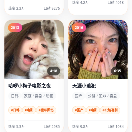
热度 4.2万
口碑 4018
热度 2.3万
口碑 9276
2013
2016
4:18
6:35
哈啰小梅子电影之夜
天涯小逃犯
日韩
家庭 / 喜剧 / 动画
国产
公路 / 犯罪 / 喜剧
#日韩
#电影
#童年回忆
#国产
#电影
#公路喜剧
热度 5.3万
口碑 2935
热度 9.8万
口碑 1034