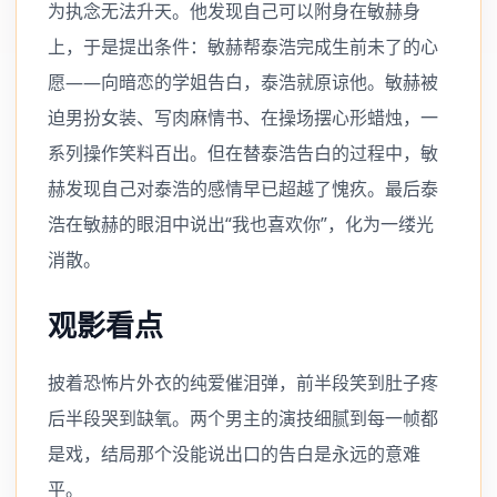
为执念无法升天。他发现自己可以附身在敏赫身
上，于是提出条件：敏赫帮泰浩完成生前未了的心
愿——向暗恋的学姐告白，泰浩就原谅他。敏赫被
迫男扮女装、写肉麻情书、在操场摆心形蜡烛，一
系列操作笑料百出。但在替泰浩告白的过程中，敏
赫发现自己对泰浩的感情早已超越了愧疚。最后泰
浩在敏赫的眼泪中说出“我也喜欢你”，化为一缕光
消散。
观影看点
披着恐怖片外衣的纯爱催泪弹，前半段笑到肚子疼
后半段哭到缺氧。两个男主的演技细腻到每一帧都
是戏，结局那个没能说出口的告白是永远的意难
平。