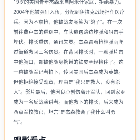
19岁的美国青年杰森来自阿米什家庭，拒绝暴力。
2004年他被强征入伍，分配到伊拉克战场担任医疗
兵。因为不拿枪，他被战友嘲笑为“鸽子”。在一次
前往费卢杰的巡逻中，车队遭遇路边炸弹和狙击手
埋伏。排长重伤，通讯失灵。杰森冒着枪林弹雨爬
过街道救回三名伤员。在背回排长时，一颗弹片击
中他胸口，却被他随身携带的铁皮圣经挡住了。这
一幕被随军记者拍下，传回美国后杰森成为英雄。
但他拒绝接受勋章，理由是“我只是救人，没有杀
人”。影片最后，他因良心创伤离开军队，回到家乡
成为一名反战演讲者。而他救下的排长，后来成为
西点军校教官，坦言“是杰森教会了我什么叫勇
气”。