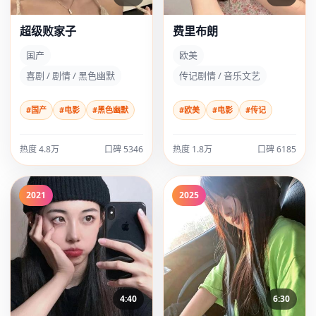
超级败家子
费里布朗
国产
欧美
喜剧 / 剧情 / 黑色幽默
传记剧情 / 音乐文艺
#国产
#电影
#黑色幽默
#欧美
#电影
#传记
热度 4.8万
口碑 5346
热度 1.8万
口碑 6185
2021
2025
4:40
6:30