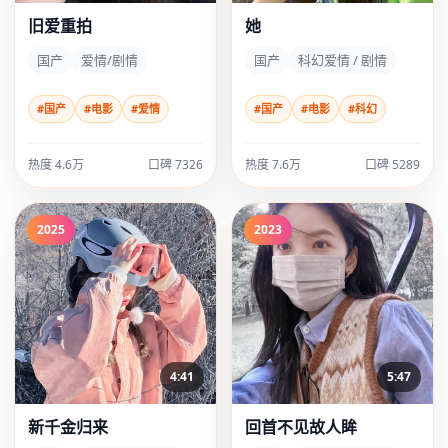
旧爱重拍
她
国产
爱情/剧情
国产
科幻爱情 / 剧情
#国产
#电影
#爱情
#国产
#电影
#科幻
热度 4.6万
口碑 7326
热度 7.6万
口碑 5289
2025
2023
4:41
5:47
新千金归来
回首不见故人眸