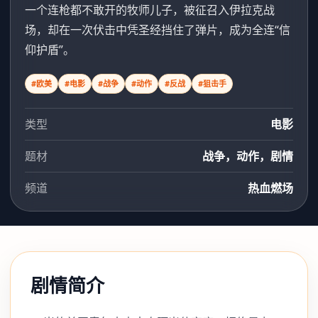
一个连枪都不敢开的牧师儿子，被征召入伊拉克战
场，却在一次伏击中凭圣经挡住了弹片，成为全连“信
仰护盾”。
#欧美
#电影
#战争
#动作
#反战
#狙击手
类型
电影
题材
战争，动作，剧情
频道
热血燃场
剧情简介