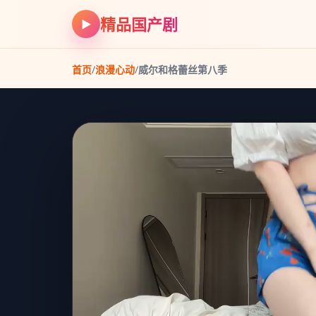
精品国产剧
▶
首页
/
浪漫心动
/
威尔和格蕾丝第八季