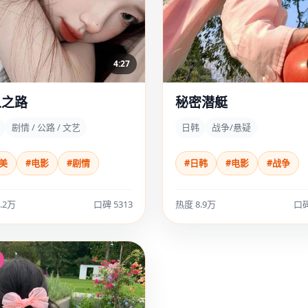
4:27
人之路
秘密潜艇
剧情 / 公路 / 文艺
日韩
战争/悬疑
美
#电影
#剧情
#日韩
#电影
#战争
.2万
口碑 5313
热度 8.9万
口碑